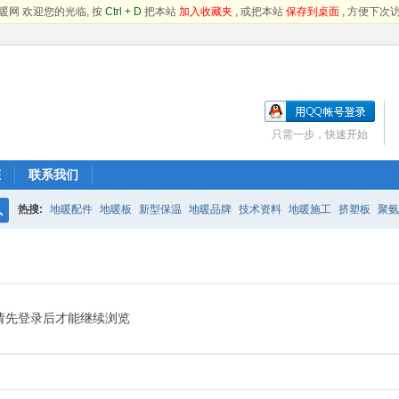
暖网 欢迎您的光临, 按
Ctrl + D
把本站
加入收藏夹
, 或把本站
保存到桌面
, 方便下次访
只需一步，快速开始
态
联系我们
热搜:
地暖配件
地暖板
新型保温
地暖品牌
技术资料
地暖施工
挤塑板
聚氨
搜
索
请先登录后才能继续浏览