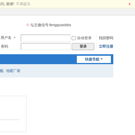
问, 谢谢!
不再提示
x
※
坛主微信号:fengguanbbs
用户名
自动登录
找回密码
密码
立即注册
登录
快捷导航
酯
地暖厂家