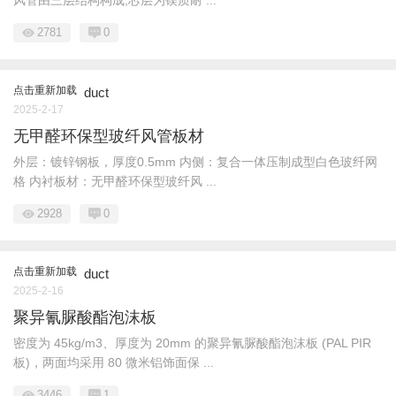
风管由三层结构构成,芯层为镁质耐 ...
2781
0
点击重新加载
duct
2025-2-17
无甲醛环保型玻纤风管板材
外层：镀锌钢板，厚度0.5mm 内侧：复合一体压制成型白色玻纤网
格 内衬板材：无甲醛环保型玻纤风 ...
2928
0
点击重新加载
duct
2025-2-16
聚异氰脲酸酯泡沫板
密度为 45kg/m3、厚度为 20mm 的聚异氰脲酸酯泡沫板 (PAL PIR
板)，两面均采用 80 微米铝饰面保 ...
3446
1